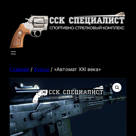
Перейти
к
содержимому
Главная
/
Курсы
/ «Автомат XXI века»