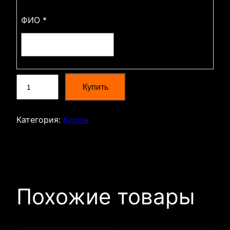
ФИО *
Количество
Купить
товара
"Автомат
XXI
Категория:
Курсы
века"
Похожие товары