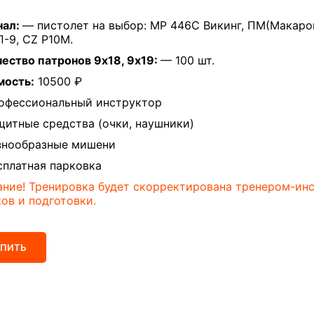
нал:
—
пистолет на выбор: МР 446С Викинг, ПМ(Макарова)
П-9,
CZ P10M.
ество патронов 9х18, 9х19:
— 100 шт.
мость:
10500 ₽
офессиональный инструктор
итные средства (очки, наушники)
знообразные мишени
платная парковка
ние! Тренировка будет скорректирована тренером-ин
ов и подготовки.
УПИТЬ