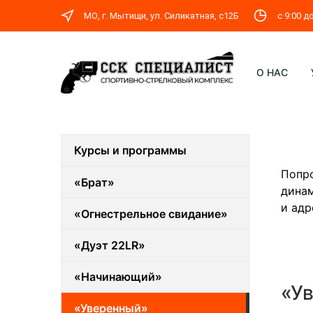
МО, г. Мытищи, ул. Силикатная, c12Б
с 9:00 д
О НАС
Курсы и программы
Попро
«Брат»
динам
и адр
«Огнестрельное свидание»
«Дуэт 22LR»
«Начинающий»
«У
«Уверенный»