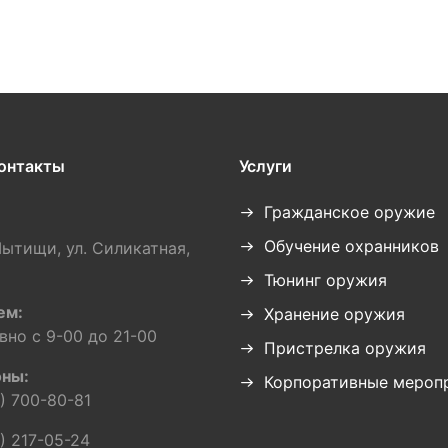
онтакты
Услуги
Гражданское оружие
Обучение охранников
Мытищи, ул. Силикатная,
Тюнинг оружия
ем:
Хранение оружия
вно с 9-00 до 21-00
Пристрелка оружия
ны:
Корпоративные мероп
) 700-80-81
) 217-05-24