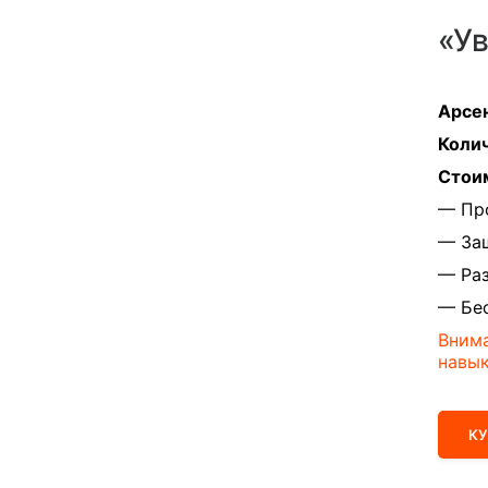
«У
Арсе
Колич
Стои
— Пр
— Защ
— Ра
— Бес
Внима
навык
К