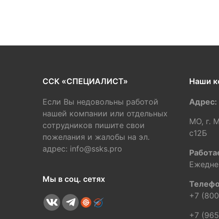
ССК «СПЕЦИАЛИСТ»
Наши к
Если Вы недовольны работой
Адрес:
нашей компании или отдельных
МО, г. 
сотрудников пишите свои
c12Б
пожелания и жалобы на эл.
адрес: info@ssks.pro
Работа
Ежедне
Мы в соц. сетях
Телефо
+7 (800
+7 (965