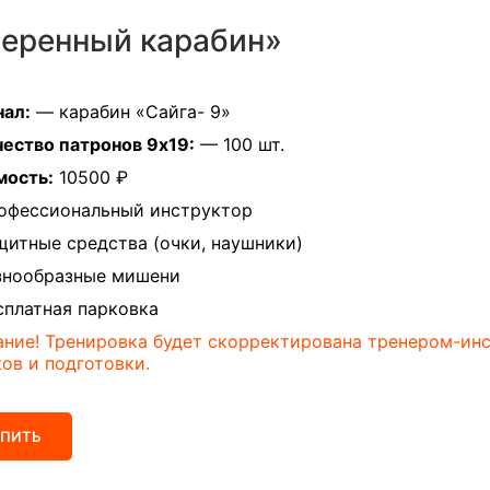
веренный карабин»
нал:
— карабин «Сайга- 9»
ество патронов 9х19:
— 100 шт.
мость:
10500 ₽
офессиональный инструктор
итные средства (очки, наушники)
знообразные мишени
платная парковка
ние! Тренировка будет скорректирована тренером-ин
ов и подготовки.
УПИТЬ