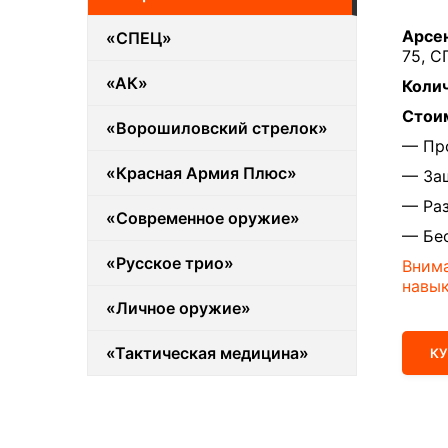
Арсе
«СПЕЦ»
75, С
«АК»
Колич
Стои
«Ворошиловский стрелок»
— Пр
«Красная Армия Плюс»
— Защ
— Ра
«Современное оружие»
— Бес
«Русское трио»
Внима
навык
«Личное оружие»
«Тактическая медицина»
К